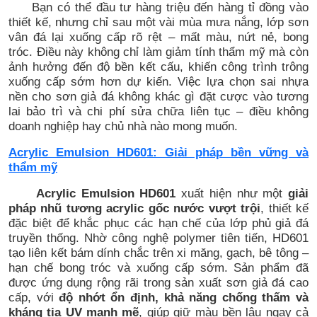
Bạn có thể đầu tư hàng triệu đến hàng tỉ đồng vào
thiết kế, nhưng chỉ sau một vài mùa mưa nắng, lớp sơn
vân đá lại xuống cấp rõ rệt – mất màu, nứt nẻ, bong
tróc. Điều này không chỉ làm giảm tính thẩm mỹ mà còn
ảnh hưởng đến độ bền kết cấu, khiến công trình trông
xuống cấp sớm hơn dự kiến. Việc lựa chọn sai nhựa
nền cho sơn giả đá không khác gì đặt cược vào tương
lai bảo trì và chi phí sửa chữa liên tục – điều không
doanh nghiệp hay chủ nhà nào mong muốn.
Acrylic Emulsion HD601: Giải pháp bền vững và
thẩm mỹ
Acrylic Emulsion HD601
xuất hiện như một
giải
pháp nhũ tương acrylic gốc nước vượt trội
, thiết kế
đặc biệt để khắc phục các hạn chế của lớp phủ giả đá
truyền thống. Nhờ công nghệ polymer tiên tiến, HD601
tạo liên kết bám dính chắc trên xi măng, gạch, bê tông –
hạn chế bong tróc và xuống cấp sớm. Sản phẩm đã
được ứng dụng rộng rãi trong sản xuất sơn giả đá cao
cấp, với
độ nhớt ổn định, khả năng chống thấm và
kháng tia UV mạnh mẽ
, giúp giữ màu bền lâu ngay cả