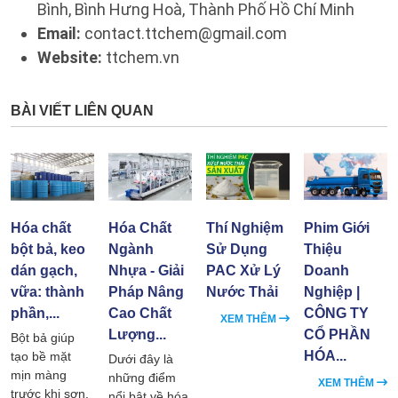
Bình, Bình Hưng Hoà,
Thành Phố Hồ Chí Minh
Email:
contact.ttchem@gmail.com
Website:
ttchem.vn
BÀI VIẾT LIÊN QUAN
Hóa chất
Hóa Chất
Thí Nghiệm
Phim Giới
bột bả, keo
Ngành
Sử Dụng
Thiệu
dán gạch,
Nhựa - Giải
PAC Xử Lý
Doanh
vữa: thành
Pháp Nâng
Nước Thải
Nghiệp |
phần,...
Cao Chất
CÔNG TY
XEM THÊM
Lượng...
CỔ PHẦN
Bột bả giúp
HÓA...
tạo bề mặt
Dưới đây là
mịn màng
những điểm
XEM THÊM
trước khi sơn,
nổi bật về hóa