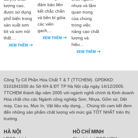
đảm bảo liên
lượng cao,
nhựa và tầm
kết chắc chắn
được sử dụng
quan trọng
và bền bỉ giữa
phổ biến trong
của chúng
các viên
sản xuất sơn
trong việc
gạch,...
lót và sơn nội
nâng cao chất
thất....
lượng và
XEM THÊM
hiệu...
XEM THÊM
XEM THÊM
Công Ty Cổ Phần Hóa Chất T & T (TTCHEM). GPDKKD:
0101841030 do Sở KH & ĐT TP Hà Nội cấp ngày 14/12/2005.
TTCHEM thành lập năm 2005 với ngành nghề chính là Kinh doanh
Hóa chất cho các Ngành công nghiệp Sơn, Nhựa, Gốm sứ, Dệt
may, Cao su, Mực In, Vật liệu xây dựng,... Chúng tôi cam kết đem
đến những sản phẩm chất lượng với mức giá TỐT NHẤT trên thị
trường.
HÀ NỘI
HỒ CHÍ MINH