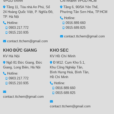
VPGD chính
Chi nhánh VPGD HCM
Tầng 11, Tòa nhà An Phú, Số
Tầng 6, 90/5A Yên Thế,
24 Hoàng Quốc Việt, P. Nghĩa Đô,
Phường Tân Sơn Hòa, TP.HCM
TP. Hà Nội
Hotline:
Hotline:
0916.889.660
0903.217.772
0915.689.825
0915.210.935
contact.ttchem@gmail.com
contact.ttchem@gmail.com
KHO ĐỨC GIANG
KHO SEC
KV Hà Nội
KV Hồ Chí Minh
Ngõ 81 Đức Giang, Đức
Đ M12. Cụm Kho 5.1,
Giang, Long Biên, Hà Nội
Khu Công Nghiệp Tân,
Bình Hưng Hoà, Bình Tân,
Hotline:
Hồ Chí Minh
0903.217.772
0915.210.935
Hotline:
0916.889.660
0915.689.825
contact.ttchem@gmail.com
contact.ttchem@gmail.com