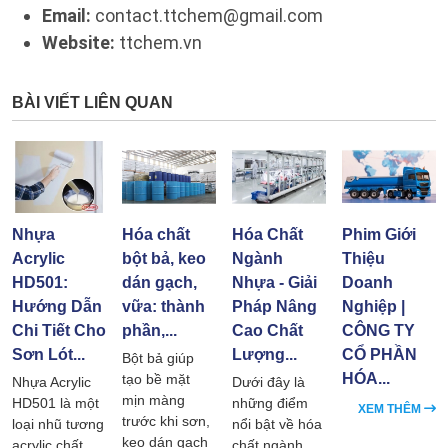
Email:
contact.ttchem@gmail.com
Website:
ttchem.vn
BÀI VIẾT LIÊN QUAN
Nhựa
Hóa chất
Hóa Chất
Phim Giới
Acrylic
bột bả, keo
Ngành
Thiệu
HD501:
dán gạch,
Nhựa - Giải
Doanh
Hướng Dẫn
vữa: thành
Pháp Nâng
Nghiệp |
Chi Tiết Cho
phần,...
Cao Chất
CÔNG TY
Sơn Lót...
Lượng...
CỔ PHẦN
Bột bả giúp
HÓA...
tạo bề mặt
Nhựa Acrylic
Dưới đây là
mịn màng
HD501 là một
những điểm
XEM THÊM
trước khi sơn,
loại nhũ tương
nổi bật về hóa
keo dán gạch
acrylic chất
chất ngành