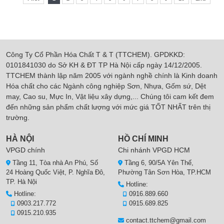
Công Ty Cổ Phần Hóa Chất T & T (TTCHEM). GPDKKD:
0101841030 do Sở KH & ĐT TP Hà Nội cấp ngày 14/12/2005.
TTCHEM thành lập năm 2005 với ngành nghề chính là Kinh doanh
Hóa chất cho các Ngành công nghiệp Sơn, Nhựa, Gốm sứ, Dệt
may, Cao su, Mực In, Vật liệu xây dựng,... Chúng tôi cam kết đem
đến những sản phẩm chất lượng với mức giá TỐT NHẤT trên thị
trường.
HÀ NỘI
HỒ CHÍ MINH
VPGD chính
Chi nhánh VPGD HCM
Tầng 11, Tòa nhà An Phú, Số
Tầng 6, 90/5A Yên Thế,
24 Hoàng Quốc Việt, P. Nghĩa Đô,
Phường Tân Sơn Hòa, TP.HCM
TP. Hà Nội
Hotline:
Hotline:
0916.889.660
0903.217.772
0915.689.825
0915.210.935
contact.ttchem@gmail.com