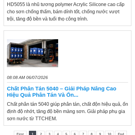
HD5055 là nhũ tương polymer Acrylic Silicone cao cấp
cho sơn chống thấm, bám dính tốt, chống nước vượt
trội, tăng độ bền và tuổi thọ công trình.
08:08 AM 06/07/2026
Chất Phân Tán 5040 – Giải Pháp Nâng Cao
Hiệu Quả Phân Tán Và Ổn...
Chất phân tán 5040 giúp phân tán, chất độn hiệu quả, ổn
định độ nhớt, tăng độ bền màng sơn. Giải pháp phụ gia
sơn nước từ TTCHEM.
First
1
2
3
4
5
6
7
8
9
10
End